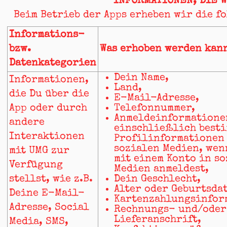
INFORMATIONEN, DIE 
Beim Betrieb der Apps erheben wir die f
Informations-
bzw.
Was erhoben werden kan
Datenkategorien
Dein Name,
Informationen,
Land,
die Du über die
E-Mail-Adresse,
App oder durch
Telefonnummer,
Anmeldeinformatione
andere
einschließlich best
Interaktionen
Profilinformationen
sozialen Medien, wen
mit UMG zur
mit einem Konto in s
Verfügung
Medien anmeldest,
stellst, wie z.B.
Dein Geschlecht,
Alter oder Geburtsda
Deine E-Mail-
Kartenzahlungsinfor
Adresse, Social
Rechnungs- und/oder
Lieferanschrift,
Media, SMS,